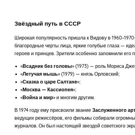
Звёздный путь в СССР
Широкая популярность пришла к Видову в 1960–1970-
благородные черты лица, яркие голубые глаза — ид
героев и принцев. Зрители особенно запомнили его 
«
Всадник без головы
» (1973) — роль Мориса Дже
«
Летучая мышь
» (1979) — князь Орловский;
«
Сказка о царе Салтане
»;
«
Москва — Кассиопея
»;
«
Война и мир
» и многим другим.
В 1974 году ему присвоили звание
Заслуженного ар
ведущих режиссёров, его фильмы собирали огромны
журналов. Он был настоящей звездой советского экр