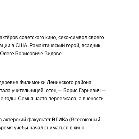
ктёров советского кино, секс-символ своего
рации в США. Романтический герой, всадник
б Олеге Борисовиче Видове.
деревне Филимонки Ленинского района
тала учительницей, отец — Борис Гарневич —
 годы. Семья часто переезжала, а в юности
на актёрский факультет
ВГИКа
(Всесоюзный
время учёбы начал сниматься в кино.