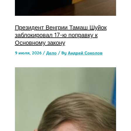
Президент Венгрии Тамаш Шуйок
заблокировал 17-ю поправку к
Основному закону
9 июля, 2026
/
Дело
/ By
Андрей Соколов