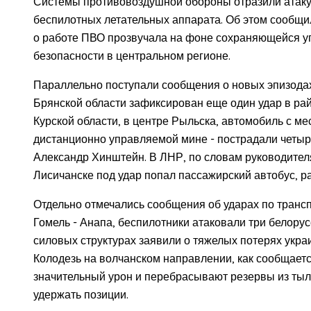
Системы противовоздушной обороны отразили атаку 
беспилотных летательных аппарата. Об этом сообщ
о работе ПВО прозвучала на фоне сохраняющейся уг
безопасности в центральном регионе.
Параллельно поступали сообщения о новых эпизодах
Брянской области зафиксирован еще один удар в рай
Курской области, в центре Рыльска, автомобиль с м
дистанционно управляемой мине - пострадали четыре
Александр Хинштейн. В ЛНР, по словам руководител
Лисичанске под удар попал пассажирский автобус, р
Отдельно отмечались сообщения об ударах по трансп
Гомель - Анапа, беспилотники атаковали три белору
силовых структурах заявили о тяжелых потерях укра
Колодезь на волчанском направлении, как сообщаетс
значительный урон и перебрасывают резервы из тыл
удержать позиции.