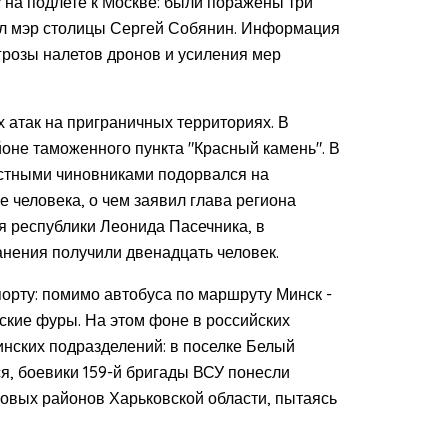
на подлете к Москве: были поражены три
ил мэр столицы Сергей Собянин. Информация
розы налетов дронов и усиления мер
 атак на приграничных территориях. В
оне таможенного пункта "Красный камень". В
естными чиновниками подорвался на
 человека, о чем заявил глава региона
я республики Леонида Пасечника, в
анения получили двенадцать человек.
орту: помимо автобуса по маршруту Минск -
сские фуры. На этом фоне в российских
инских подразделений: в поселке Белый
я, боевики 159-й бригады ВСУ понесли
овых районов Харьковской области, пытаясь